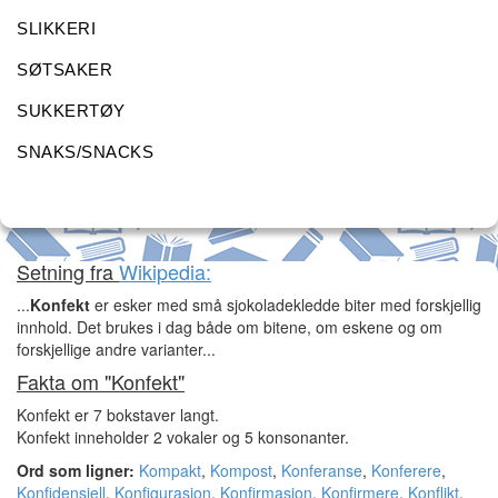
SLIKKERI
SØTSAKER
SUKKERTØY
SNAKS/SNACKS
Setning fra
Wikipedia:
...
Konfekt
er esker med små sjokoladekledde biter med forskjellig
innhold. Det brukes i dag både om bitene, om eskene og om
forskjellige andre varianter...
Fakta om "Konfekt"
Konfekt er 7 bokstaver langt.
Konfekt inneholder 2 vokaler og 5 konsonanter.
Ord som ligner:
Kompakt
,
Kompost
,
Konferanse
,
Konferere
,
Konfidensiell
,
Konfigurasjon
,
Konfirmasjon
,
Konfirmere
,
Konflikt
,