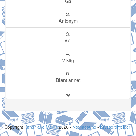
Gå
2.
Antonym
3.
Vår
4.
Viktig
5.
Blant annet
Copyright
Kanonkule Media
2026 -
Nærmest.no
-
Kryssordhjelper