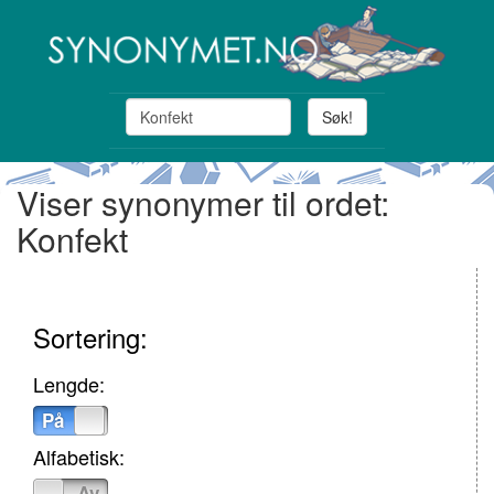
Søk!
Viser synonymer til ordet:
Konfekt
Sortering:
Lengde:
På
Av
Alfabetisk:
På
Av