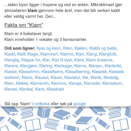
...siden byen ligger i tropene og ved en ørken. Mikroklimaet gjør
atmosfæren
klam
gjennom hele året, men det blir verken kaldt
eller veldig varmt her. Den...
Fakta om "Klam"
Klam er 4 bokstaver langt.
Klam inneholder 1 vokaler og 3 konsonanter.
Ord som ligner:
Kyss og klem
,
Kilen
,
Kjælen
,
Klabb og babb
,
Kladd
,
Klaff
,
Klage
,
Klammeri
,
Klamre
,
Klan
,
Klang
,
Klangfullt
,
Klanglig
,
Klappe for
,
Klar
,
Klar til dyst
,
Klare
,
Klare brasene
,
Klarere
,
Klargjøre
,
Klaring
,
Klarlegge
,
Klarne
,
Klarsyn
,
Klartenkt
,
Klasse
,
Klassetrinn
,
Klassifisere
,
Klassifisering
,
Klassisk
,
Klassisk
testteori
,
Klatre
,
Klausul
,
Klaver
,
Klaviatur
,
Kle
,
Klede
,
Kledelig
,
Klein
,
Klekke
,
Klementin
,
Klemme
,
Klenge
,
Klenodie
,
Klenodium
,
Kleresi
,
Klerikal
,
Klerk
,
Klesdrakt
Slå opp "klam" i
ordboka
eller søk på
google