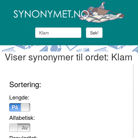
Søk!
Viser synonymer til ordet: Klam
Sortering:
Lengde:
På
Av
Alfabetisk:
På
Av
Popularitet: