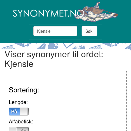
Søk!
Viser synonymer til ordet:
Kjensle
Sortering:
Lengde:
På
Av
Alfabetisk:
På
Av