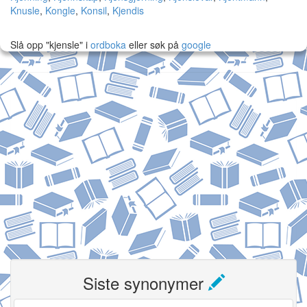
Knusle
,
Kongle
,
Konsil
,
Kjendis
Slå opp "kjensle" i
ordboka
eller søk på
google
Siste synonymer