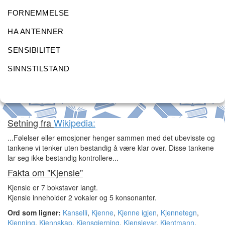
FORNEMMELSE
HA ANTENNER
SENSIBILITET
SINNSTILSTAND
Setning fra
Wikipedia:
...Følelser eller emosjoner henger sammen med det ubevisste og
tankene vi tenker uten bestandig å være klar over. Disse tankene
lar seg ikke bestandig kontrollere...
Fakta om "Kjensle"
Kjensle er 7 bokstaver langt.
Kjensle inneholder 2 vokaler og 5 konsonanter.
Ord som ligner:
Kanselli
,
Kjenne
,
Kjenne igjen
,
Kjennetegn
,
Kjenning
,
Kjennskap
,
Kjensgjerning
,
Kjenslevar
,
Kjentmann
,