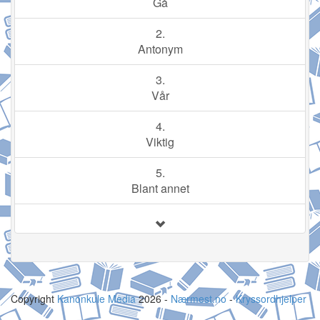
Gå
2.
Antonym
3.
Vår
4.
Viktig
5.
Blant annet
Copyright
Kanonkule Media
2026 -
Nærmest.no
-
Kryssordhjelper