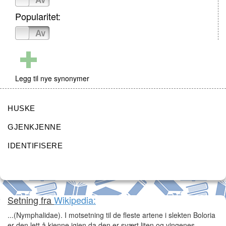
Popularitet:
På
Av
Legg til nye synonymer
HUSKE
GJENKJENNE
IDENTIFISERE
Setning fra
Wikipedia:
...(Nymphalidae). I motsetning til de fleste artene i slekten Boloria
er den lett å kjenne igjen da den er svært liten og vingenes