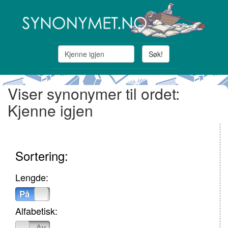
Søk!
Viser synonymer til ordet:
Kjenne igjen
Sortering:
Lengde:
På
Av
Alfabetisk:
På
Av