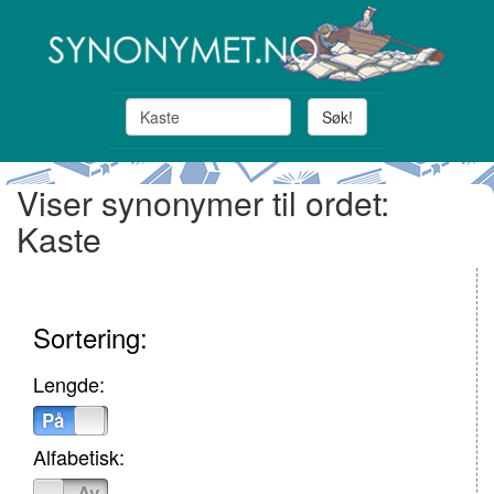
Søk!
Viser synonymer til ordet:
Kaste
Sortering:
Lengde:
På
Av
Alfabetisk:
På
Av