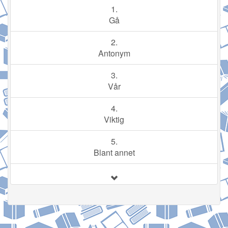
1.
Gå
2.
Antonym
3.
Vår
4.
Viktig
5.
Blant annet