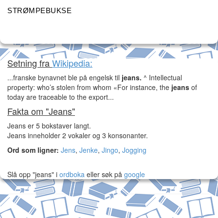
STRØMPEBUKSE
Setning fra
Wikipedia:
...franske bynavnet ble på engelsk til
jeans.
^ Intellectual
property: who’s stolen from whom «For instance, the
jeans
of
today are traceable to the export...
Fakta om "Jeans"
Jeans er 5 bokstaver langt.
Jeans inneholder 2 vokaler og 3 konsonanter.
Ord som ligner:
Jens
,
Jenke
,
Jingo
,
Jogging
Slå opp "jeans" i
ordboka
eller søk på
google