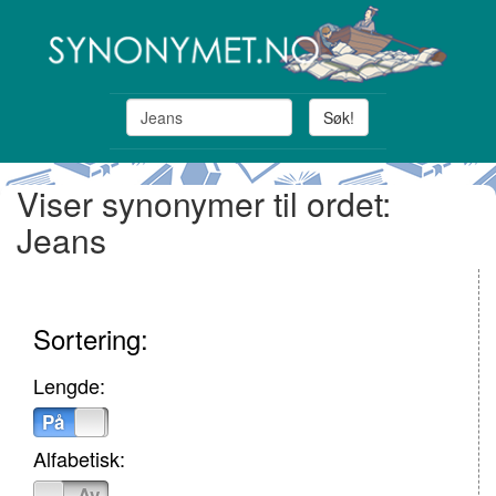
Søk!
Viser synonymer til ordet:
Jeans
Sortering:
Lengde:
På
Av
Alfabetisk:
På
Av