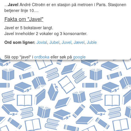
...
Javel
André Citroën er en stasjon på metroen i Paris. Stasjonen
betjener linje 10....
Fakta om "Javel"
Javel er 5 bokstaver langt.
Javel inneholder 2 vokaler og 3 konsonanter.
Ord som ligner:
Jovial
,
Jubel
,
Juvel
,
Jævel
,
Juble
Slå opp "javel" i
ordboka
eller søk på
google