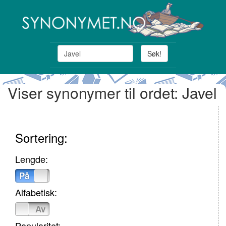
Søk!
Viser synonymer til ordet: Javel
Sortering:
Lengde:
På
Av
Alfabetisk:
På
Av
Popularitet: