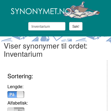
Søk!
Viser synonymer til ordet:
Inventarium
Sortering:
Lengde:
På
Av
Alfabetisk:
På
Av