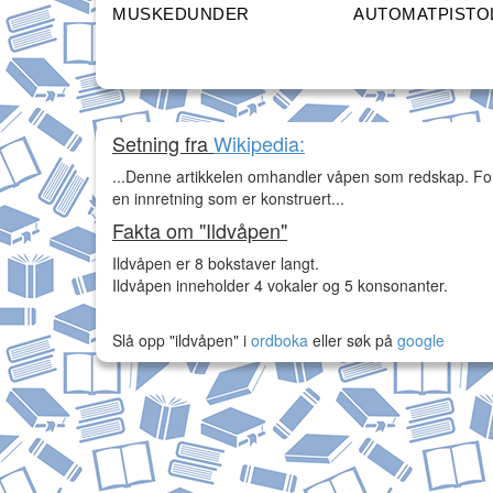
MUSKEDUNDER
AUTOMATPISTO
Setning fra
Wikipedia:
...Denne artikkelen omhandler våpen som redskap. For
en innretning som er konstruert...
Fakta om "Ildvåpen"
Ildvåpen er 8 bokstaver langt.
Ildvåpen inneholder 4 vokaler og 5 konsonanter.
Slå opp "ildvåpen" i
ordboka
eller søk på
google