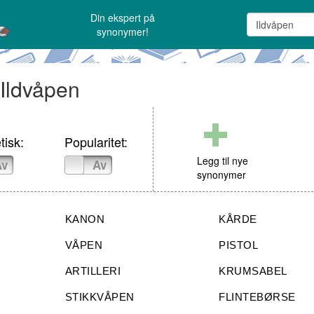
Din ekspert på
synonymer!
 Ildvåpen
tisk:
Popularitet:
Legg til nye
Av
På
Av
synonymer
KANON
KÅRDE
VÅPEN
PISTOL
ARTILLERI
KRUMSABEL
STIKKVÅPEN
FLINTEBØRSE