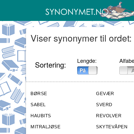
Viser synonymer til ordet:
Lengde:
Alfabe
Sortering:
På
Av
På
BØRSE
GEVÆR
SABEL
SVERD
HAUBITS
REVOLVER
MITRALJØSE
SKYTEVÅPEN