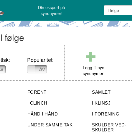
Din ekspert på
synonymer!
I følge
tisk:
Popularitet:
Legg til nye
Av
På
Av
synonymer
FORENT
SAMLET
I CLINCH
I KLINSJ
HÅND I HÅND
I FORENING
UNDER SAMME TAK
SKULDER VED-
SKULDER