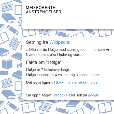
MED FORENTE-
ANSTRENGELSER
Setning fra
Wikipedia:
...Ofte var de i følge med større guddommer som Arte
Nymfene ble dyrka i huler og ved...
Fakta om "I følge"
I følge er 7 bokstaver langt.
I følge inneholder 4 vokaler og 3 konsonanter.
Ord som ligner:
I flokk
,
I første rekke
,
Ifølge
Slå opp "i følge" i
ordboka
eller søk på
google