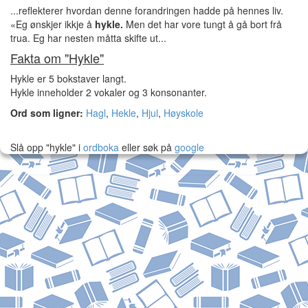
...reflekterer hvordan denne forandringen hadde på hennes liv.
«Eg ønskjer ikkje å
hykle.
Men det har vore tungt å gå bort frå
trua. Eg har nesten måtta skifte ut...
Fakta om "Hykle"
Hykle er 5 bokstaver langt.
Hykle inneholder 2 vokaler og 3 konsonanter.
Ord som ligner:
Hagl
,
Hekle
,
Hjul
,
Høyskole
Slå opp "hykle" i
ordboka
eller søk på
google