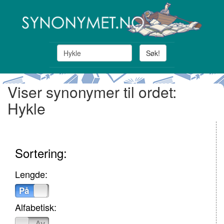
Søk!
Viser synonymer til ordet:
Hykle
Sortering:
Lengde:
På
Av
Alfabetisk:
På
Av