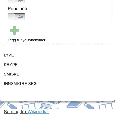
Popularitet:
På
Av
Legg til nye synonymer
LYVE
KRYPE
SMISKE
INNSMIGRE SEG
Setning fra
Wikipedia: