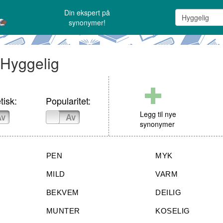
Din ekspert på
synonymer!
 Hyggelig
tisk:
Popularitet:
Legg til nye
Av
På
Av
synonymer
PEN
MYK
MILD
VARM
BEKVEM
DEILIG
MUNTER
KOSELIG