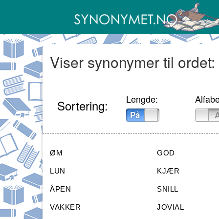
Viser synonymer til ordet:
Lengde:
Alfabe
Sortering:
På
Av
På
ØM
GOD
LUN
KJÆR
ÅPEN
SNILL
VAKKER
JOVIAL