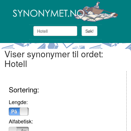
Søk!
Viser synonymer til ordet:
Hotell
Sortering:
Lengde:
På
Av
Alfabetisk:
På
Av