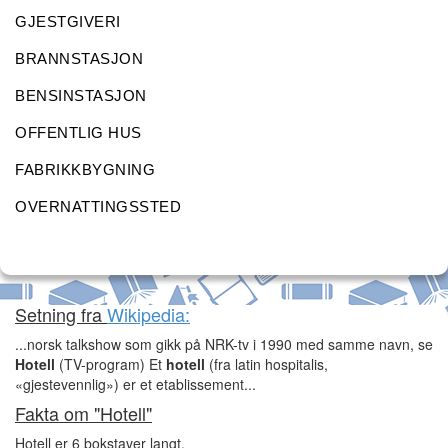
GJESTGIVERI
BRANNSTASJON
BENSINSTASJON
OFFENTLIG HUS
FABRIKKBYGNING
OVERNATTINGSSTED
Setning fra
Wikipedia:
...norsk talkshow som gikk på NRK-tv i 1990 med samme navn, se
Hotell
(TV-program) Et
hotell
(fra latin hospitalis,
«gjestevennlig») er et etablissement...
Fakta om "Hotell"
Hotell er 6 bokstaver langt.