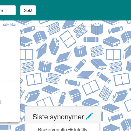
Søk!
T
Siste synonymer
Brukervennlig
Intuitiv