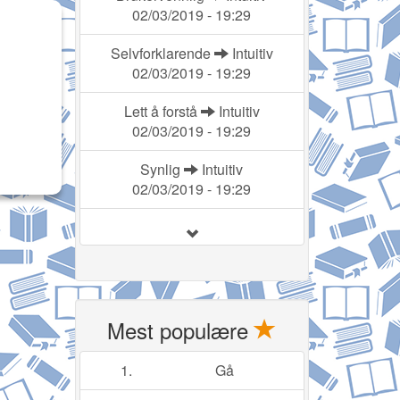
02/03/2019 - 19:29
Selvforklarende
Intuitiv
02/03/2019 - 19:29
Lett å forstå
Intuitiv
02/03/2019 - 19:29
Synlig
Intuitiv
02/03/2019 - 19:29
Mest populære
1.
Gå