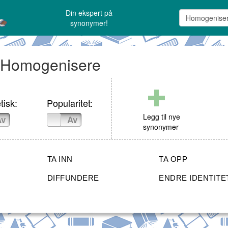
Din ekspert på
synonymer!
t: Homogenisere
tisk:
Popularitet:
Legg til nye
Av
På
Av
synonymer
TA INN
TA OPP
DIFFUNDERE
ENDRE IDENTITE