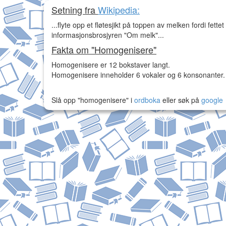
Setning fra
Wikipedia:
...flyte opp et fløtesjikt på toppen av melken fordi fette
informasjonsbrosjyren "Om melk"...
Fakta om "Homogenisere"
Homogenisere er 12 bokstaver langt.
Homogenisere inneholder 6 vokaler og 6 konsonanter.
Slå opp "homogenisere" i
ordboka
eller søk på
google