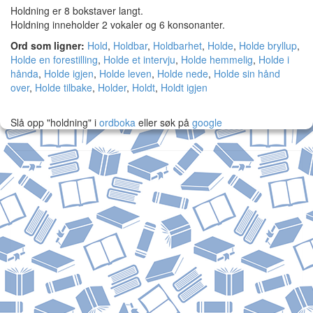
Holdning er 8 bokstaver langt.
Holdning inneholder 2 vokaler og 6 konsonanter.
Ord som ligner:
Hold
,
Holdbar
,
Holdbarhet
,
Holde
,
Holde bryllup
,
Holde en forestilling
,
Holde et intervju
,
Holde hemmelig
,
Holde i
hånda
,
Holde igjen
,
Holde leven
,
Holde nede
,
Holde sin hånd
over
,
Holde tilbake
,
Holder
,
Holdt
,
Holdt igjen
Slå opp "holdning" i
ordboka
eller søk på
google