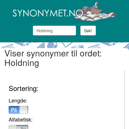
Søk!
Viser synonymer til ordet:
Holdning
Sortering:
Lengde:
På
Av
Alfabetisk:
På
Av