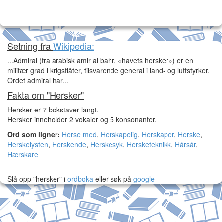
Setning fra
Wikipedia:
...Admiral (fra arabisk amir al bahr, «havets hersker») er en
militær grad i krigsflåter, tilsvarende general i land- og luftstyrker.
Ordet admiral har...
Fakta om "Hersker"
Hersker er 7 bokstaver langt.
Hersker inneholder 2 vokaler og 5 konsonanter.
Ord som ligner:
Herse med
,
Herskapelig
,
Herskaper
,
Herske
,
Herskelysten
,
Herskende
,
Herskesyk
,
Hersketeknikk
,
Hårsår
,
Hærskare
Slå opp "hersker" i
ordboka
eller søk på
google