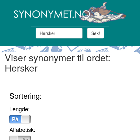
Søk!
Viser synonymer til ordet:
Hersker
Sortering:
Lengde:
På
Av
Alfabetisk:
På
Av