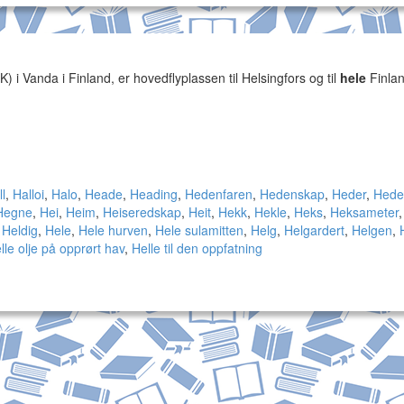
 i Vanda i Finland, er hovedflyplassen til Helsingfors og til
hele
Finlan
l
,
Halloi
,
Halo
,
Heade
,
Heading
,
Hedenfaren
,
Hedenskap
,
Heder
,
Heder
Hegne
,
Hei
,
Heim
,
Heiseredskap
,
Heit
,
Hekk
,
Hekle
,
Heks
,
Heksameter
,
Heldig
,
Hele
,
Hele hurven
,
Hele sulamitten
,
Helg
,
Helgardert
,
Helgen
,
lle olje på opprørt hav
,
Helle til den oppfatning