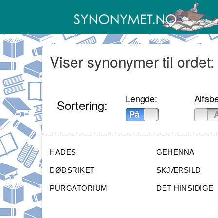
Viser synonymer til ordet:
Lengde:
Alfabe
Sortering:
På
Av
På
HADES
GEHENNA
DØDSRIKET
SKJÆRSILD
PURGATORIUM
DET HINSIDIGE