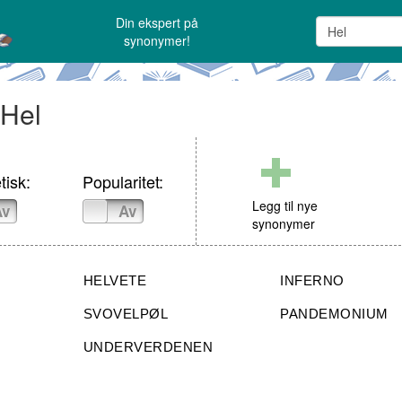
Din ekspert på
synonymer!
 Hel
tisk:
Popularitet:
Legg til nye
Av
På
Av
synonymer
HELVETE
INFERNO
SVOVELPØL
PANDEMONIUM
UNDERVERDENEN