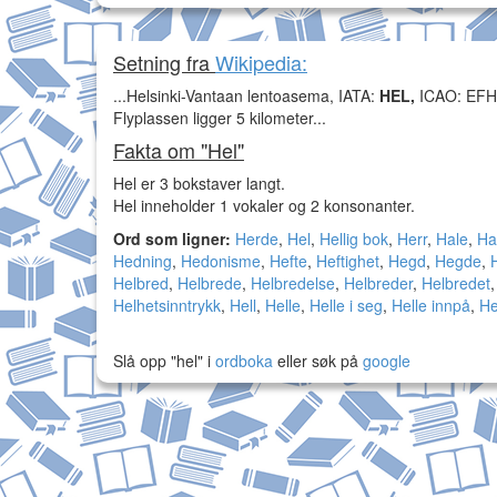
Setning fra
Wikipedia:
...Helsinki-Vantaan lentoasema, IATA:
HEL,
ICAO: EFHK)
Flyplassen ligger 5 kilometer...
Fakta om "Hel"
Hel er 3 bokstaver langt.
Hel inneholder 1 vokaler og 2 konsonanter.
Ord som ligner:
Herde
,
Hel
,
Hellig bok
,
Herr
,
Hale
,
Hal
Hedning
,
Hedonisme
,
Hefte
,
Heftighet
,
Hegd
,
Hegde
,
Helbred
,
Helbrede
,
Helbredelse
,
Helbreder
,
Helbredet
Helhetsinntrykk
,
Hell
,
Helle
,
Helle i seg
,
Helle innpå
,
He
Slå opp "hel" i
ordboka
eller søk på
google