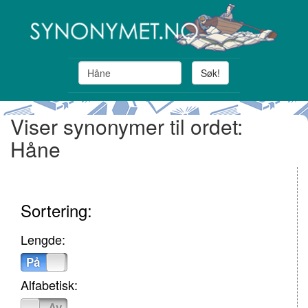
Søk!
Viser synonymer til ordet:
Håne
Sortering:
Lengde:
På
Av
Alfabetisk:
På
Av