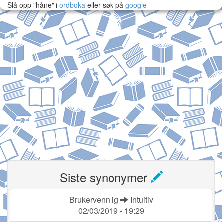
Slå opp "håne" i
ordboka
eller søk på
google
Siste synonymer
Brukervennlig
Intuitiv
02/03/2019 - 19:29