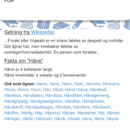
FOR
Setning fra
Wikipedia:
...Forakt eller ringeakt er en intens følelse av despekt og motvilje.
Det ligner hat, men innebærer følelse av
overlegenhet/nedlatenhet. En person som forakter...
Fakta om "Håne"
Håne er 4 bokstaver langt.
Håne inneholder 3 vokaler og 2 konsonanter.
Ord som ligner:
Hamn
,
Hane
,
Hann
,
Heim
,
Hemme
,
Hinmann
,
Hinne
,
Homo
,
Hunn
,
Hån
,
Hånd
,
Hånd i hånd
,
Håndball
,
Håndduk
,
Håndfallen
,
Håndfast
,
Håndflate
,
Håndgemeng
,
Håndgripelig
,
Håndgripeligheter
,
Håndkle
,
Håndplukke
,
Håndskrift
,
Håndspålegger
,
Håndtak
,
Håndtere
,
Håndverk
,
Hånflire
,
Hånlig
,
Håp
,
Håpefull
,
Håpløs
,
Håpløshet
,
Hår
,
Hårete
,
Hårfager
,
Hårfin
,
Hårprakt
,
Hårrik
,
Hårsår
,
Høna
,
Høne
,
Høyne