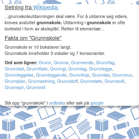
Setning fra
Wikipedia:
...grunnskoleutdanningen skal være. For å utdanne seg videre,
kreves avsluttet
grunnskole.
Utdanning i
grunnskole
er ofte
lovfestet i form av skoleplikt. Retten til elementær...
Fakta om "Grunnskole"
Grunnskole er 10 bokstaver langt.
Grunnskole inneholder 3 vokaler og 7 konsonanter.
Ord som ligner:
Grunn
,
Grunne
,
Grunnende
,
Grunnfag
,
Grunnfast
,
Grunnflate
,
Grunngi
,
Grunnlag
,
Grunnlegge
,
Grunnleggelse
,
Grunnleggende
,
Grunnlinje
,
Grunnløs
,
Grunnmur
,
Grunnplan
,
Grunnsetning
,
Grunnstoff
,
Grunnstøte
,
Grunnsvill
,
Grunnsyn
,
Grunnvoll
Slå opp "grunnskole" i
ordboka
eller søk på
google