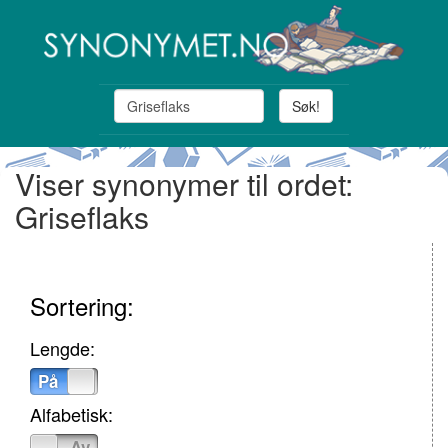
Søk!
Viser synonymer til ordet:
Griseflaks
Sortering:
Lengde:
På
Av
Alfabetisk:
På
Av