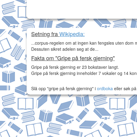
Setning fra
Wikipedia:
...corpus-regelen om at ingen kan fengsles uten dom me
Dessuten sikret adelen seg at de...
Fakta om "Gripe på fersk gjerning"
Gripe på fersk gjerning er 23 bokstaver langt.
Gripe på fersk gjerning inneholder 7 vokaler og 14 ko
Slå opp "gripe på fersk gjerning" i
ordboka
eller søk p