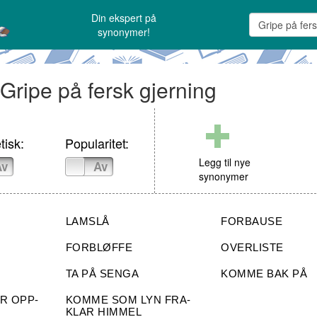
Din ekspert på
synonymer!
 Gripe på fersk gjerning
tisk:
Popularitet:
Legg til nye
Av
På
Av
synonymer
LAMSLÅ
FORBAUSE
FORBLØFFE
OVERLISTE
TA PÅ SENGA
KOMME BAK PÅ
R OPP-
KOMME SOM LYN FRA-
KLAR HIMMEL