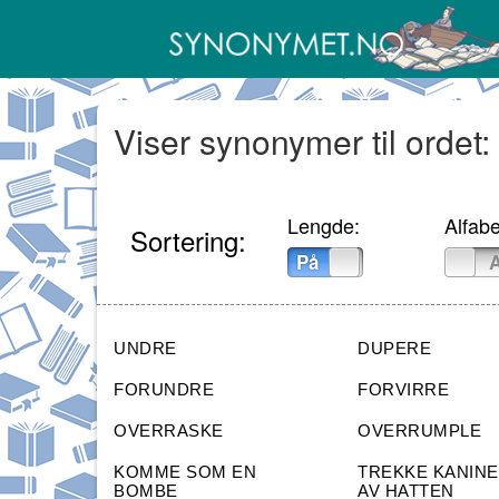
Viser synonymer til ordet:
Lengde:
Alfabe
Sortering:
På
Av
På
UNDRE
DUPERE
FORUNDRE
FORVIRRE
OVERRASKE
OVERRUMPLE
KOMME SOM EN
TREKKE KANINE
BOMBE
AV HATTEN