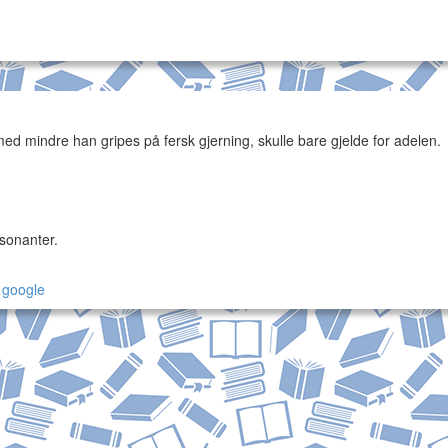
d mindre han gripes på fersk gjerning, skulle bare gjelde for adelen.
nsonanter.
å
google