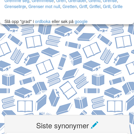
Gremme seg
,
Gremmelse
,
Gren
,
Grenader
,
Grend
,
Grense
,
Grenselinje
,
Grenser mot null
,
Gretten
,
Griff
,
Griffel
,
Grill
,
Grille
Slå opp "grad" i
ordboka
eller søk på
google
Siste synonymer