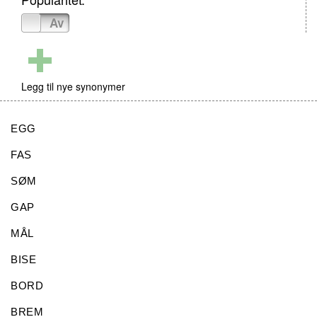
På
Av
Legg til nye synonymer
EGG
FAS
SØM
GAP
MÅL
BISE
BORD
BREM