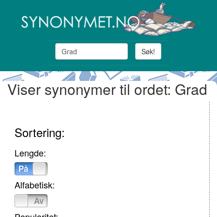
Søk!
Viser synonymer til ordet: Grad
Sortering:
Lengde:
På
Av
Alfabetisk:
På
Av
Popularitet: