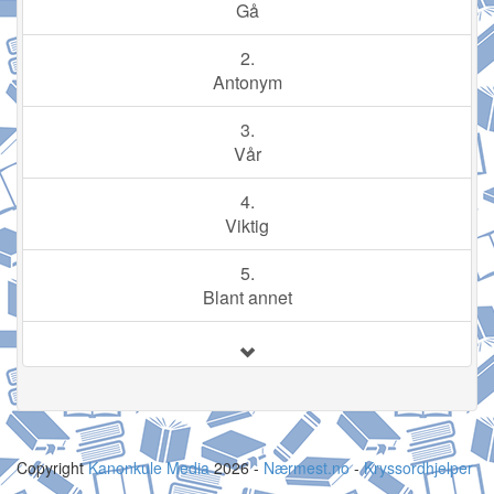
Gå
2.
Antonym
3.
Vår
4.
Viktig
5.
Blant annet
Copyright
Kanonkule Media
2026 -
Nærmest.no
-
Kryssordhjelper