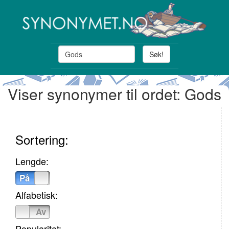
Søk!
Viser synonymer til ordet: Gods
Sortering:
Lengde:
På
Av
Alfabetisk:
På
Av
Popularitet: