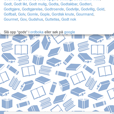
Godt
,
Godt likt
,
Godt mulig
,
Godta
,
Godtakbar
,
Godteri
,
Godtgjøre
,
Godtgjørelse
,
Godtroende
,
Godvilje
,
Godvillig
,
Gold
,
Golfball
,
Golv
,
Gomle
,
Gople
,
Gordisk knute
,
Gourmand
,
Gourmet
,
Gov
,
Gudshus
,
Guttetiss
,
Godt nok
Slå opp "gods" i
ordboka
eller søk på
google