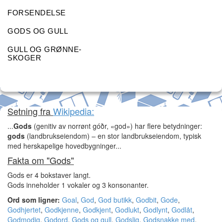
FORSENDELSE
GODS OG GULL
GULL OG GRØNNE-
SKOGER
Setning fra
Wikipedia:
...
Gods
(genitiv av norrønt góðr, «god») har flere betydninger:
gods
(landbrukseiendom) – en stor landbrukseiendom, typisk
med herskapelige hovedbygninger...
Fakta om "Gods"
Gods er 4 bokstaver langt.
Gods inneholder 1 vokaler og 3 konsonanter.
Ord som ligner:
Goal
,
God
,
God butikk
,
Godbit
,
Gode
,
Godhjertet
,
Godkjenne
,
Godkjent
,
Godlukt
,
Godlynt
,
Godlåt
,
Godmodig
,
Godord
,
Gods og gull
,
Godslig
,
Godsnakke med
,