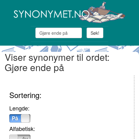
Søk!
Viser synonymer til ordet:
Gjøre ende på
Sortering:
Lengde:
På
Av
Alfabetisk:
På
Av