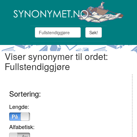
Søk!
Viser synonymer til ordet:
Fullstendiggjøre
Sortering:
Lengde:
På
Av
Alfabetisk:
På
Av