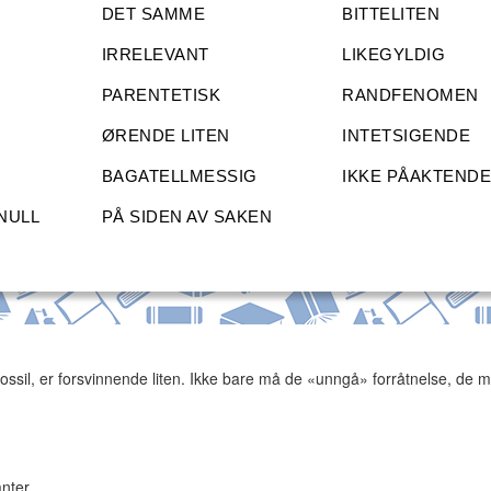
DET SAMME
BITTELITEN
IRRELEVANT
LIKEGYLDIG
PARENTETISK
RANDFENOMEN
ØRENDE LITEN
INTETSIGENDE
BAGATELLMESSIG
IKKE PÅAKTEND
NULL
PÅ SIDEN AV SAKEN
et fossil, er forsvinnende liten. Ikke bare må de «unngå» forråtnelse, de
nter.