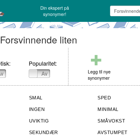
Din ekspert på
synonymer!
 Forsvinnende liten
tisk:
Popularitet:
Legg til nye
Av
På
Av
synonymer
SMAL
SPED
INGEN
MINIMAL
UVIKTIG
SMÅVOKST
SEKUNDÆR
AVSTUMPET