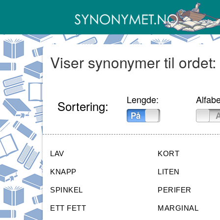
Viser synonymer til ordet:
Lengde:
Alfabe
Sortering:
På
Av
På
LAV
KORT
KNAPP
LITEN
SPINKEL
PERIFER
ETT FETT
MARGINAL