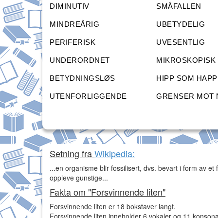
DIMINUTIV
SMÅFALLEN
MINDREÅRIG
UBETYDELIG
PERIFERISK
UVESENTLIG
UNDERORDNET
MIKROSKOPISK
BETYDNINGSLØS
HIPP SOM HAPP
UTENFORLIGGENDE
GRENSER MOT 
Setning fra
Wikipedia:
...en organisme blir fossilisert, dvs. bevart i form av 
oppleve gunstige...
Fakta om "Forsvinnende liten"
Forsvinnende liten er 18 bokstaver langt.
Forsvinnende liten inneholder 6 vokaler og 11 konsona