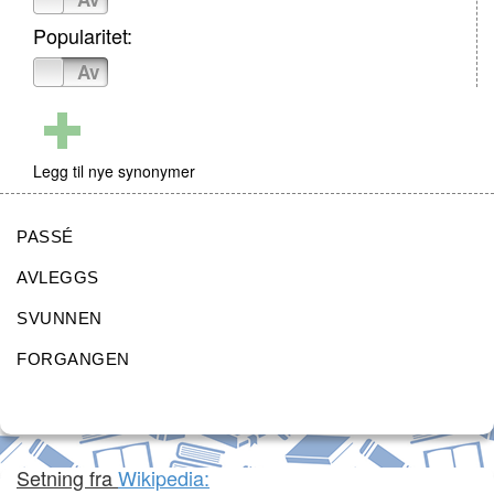
Popularitet:
På
Av
Legg til nye synonymer
PASSÉ
AVLEGGS
SVUNNEN
FORGANGEN
Setning fra
Wikipedia: