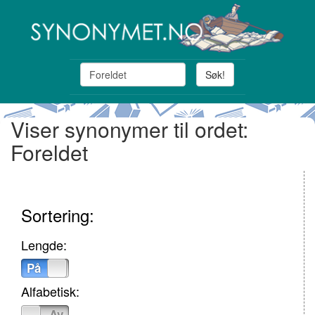
Søk!
Viser synonymer til ordet:
Foreldet
Sortering:
Lengde:
På
Av
Alfabetisk:
På
Av