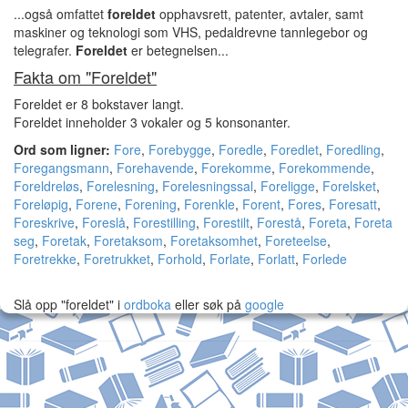
...også omfattet
foreldet
opphavsrett, patenter, avtaler, samt
maskiner og teknologi som VHS, pedaldrevne tannlegebor og
telegrafer.
Foreldet
er betegnelsen...
Fakta om "Foreldet"
Foreldet er 8 bokstaver langt.
Foreldet inneholder 3 vokaler og 5 konsonanter.
Ord som ligner:
Fore
,
Forebygge
,
Foredle
,
Foredlet
,
Foredling
,
Foregangsmann
,
Forehavende
,
Forekomme
,
Forekommende
,
Foreldreløs
,
Forelesning
,
Forelesningssal
,
Foreligge
,
Forelsket
,
Foreløpig
,
Forene
,
Forening
,
Forenkle
,
Forent
,
Fores
,
Foresatt
,
Foreskrive
,
Foreslå
,
Forestilling
,
Forestilt
,
Forestå
,
Foreta
,
Foreta
seg
,
Foretak
,
Foretaksom
,
Foretaksomhet
,
Foreteelse
,
Foretrekke
,
Foretrukket
,
Forhold
,
Forlate
,
Forlatt
,
Forlede
Slå opp "foreldet" i
ordboka
eller søk på
google