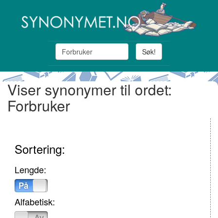
Søk!
Viser synonymer til ordet:
Forbruker
Sortering:
Lengde:
På
Av
Alfabetisk:
På
Av