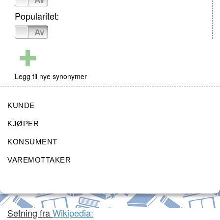
Popularitet:
På
Av
Legg til nye synonymer
KUNDE
KJØPER
KONSUMENT
VAREMOTTAKER
Setning fra
Wikipedia: