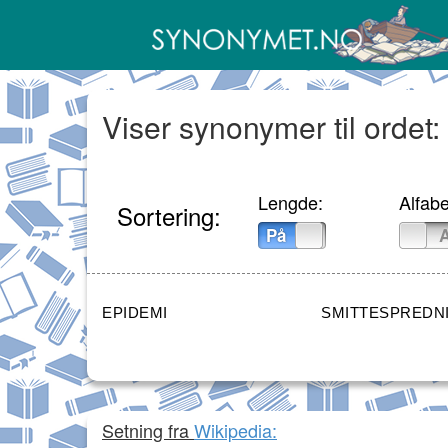
Viser synonymer til ordet:
Lengde:
Alfabe
Sortering:
På
Av
På
EPIDEMI
SMITTESPREDN
Setning fra
Wikipedia: