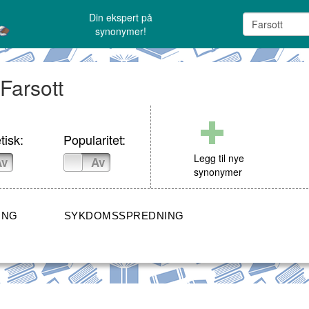
Din ekspert på
synonymer!
 Farsott
tisk:
Popularitet:
Legg til nye
Av
På
Av
synonymer
ING
SYKDOMSSPREDNING