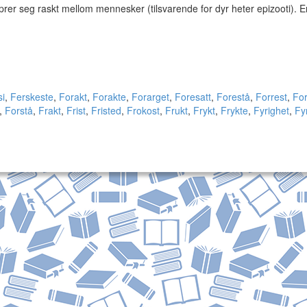
rer seg raskt mellom mennesker (tilsvarende for dyr heter epizooti). E
si
,
Ferskeste
,
Forakt
,
Forakte
,
Forarget
,
Foresatt
,
Forestå
,
Forrest
,
For
,
Forstå
,
Frakt
,
Frist
,
Fristed
,
Frokost
,
Frukt
,
Frykt
,
Frykte
,
Fyrighet
,
Fy