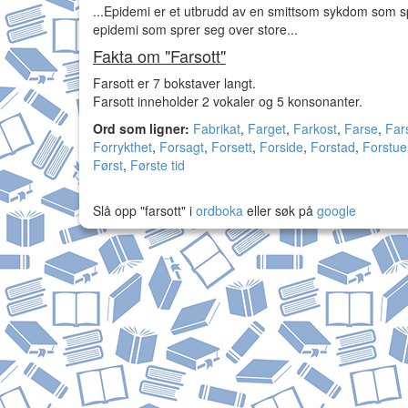
...Epidemi er et utbrudd av en smittsom sykdom som sp
epidemi som sprer seg over store...
Fakta om "Farsott"
Farsott er 7 bokstaver langt.
Farsott inneholder 2 vokaler og 5 konsonanter.
Ord som ligner:
Fabrikat
,
Farget
,
Farkost
,
Farse
,
Far
Forrykthet
,
Forsagt
,
Forsett
,
Forside
,
Forstad
,
Forstue
Først
,
Første tid
Slå opp "farsott" i
ordboka
eller søk på
google