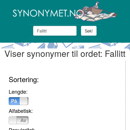
Søk!
Viser synonymer til ordet: Fallitt
Sortering:
Lengde:
På
Av
Alfabetisk:
På
Av
Popularitet: