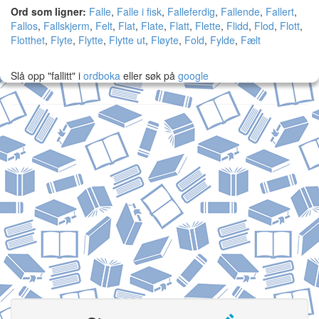
Ord som ligner:
Falle
,
Falle i fisk
,
Falleferdig
,
Fallende
,
Fallert
,
Fallos
,
Fallskjerm
,
Felt
,
Flat
,
Flate
,
Flatt
,
Flette
,
Flidd
,
Flod
,
Flott
,
Flotthet
,
Flyte
,
Flytte
,
Flytte ut
,
Fløyte
,
Fold
,
Fylde
,
Fælt
Slå opp "fallitt" i
ordboka
eller søk på
google