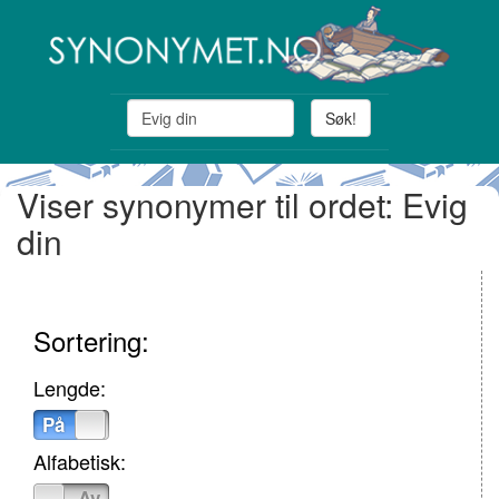
Søk!
Viser synonymer til ordet: Evig
din
Sortering:
Lengde:
På
Av
Alfabetisk:
På
Av