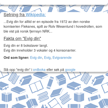
Setning fra
Wikipedia:
...Evig din for alltid er en episode fra 1972 av den norske
komiserien Fleksnes, spilt av Rolv Wesenlund i hovedrollen, som
ble vist på norsk fjernsyn NRK...
Fakta om "Evig din"
Evig din er 8 bokstaver langt.
Evig din inneholder 3 vokaler og 4 konsonanter.
Ord som ligner:
Evig din
,
Evig
,
Evigvarende
Slå opp "evig din" i
ordboka
eller søk på
google