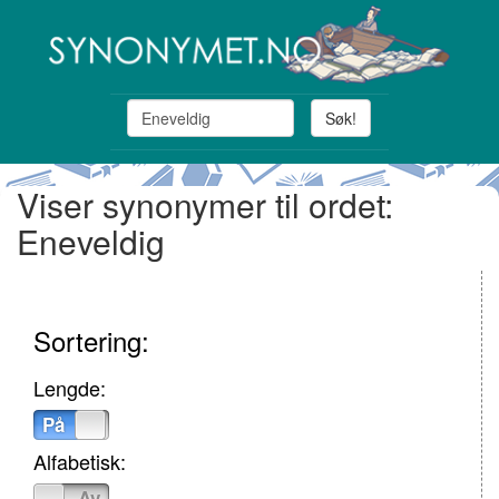
Søk!
Viser synonymer til ordet:
Eneveldig
Sortering:
Lengde:
På
Av
Alfabetisk:
På
Av