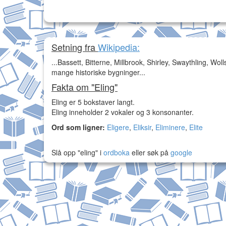
Setning fra
Wikipedia:
...Bassett, Bitterne, Millbrook, Shirley, Swaythling, Wol
mange historiske bygninger...
Fakta om "Eling"
Eling er 5 bokstaver langt.
Eling inneholder 2 vokaler og 3 konsonanter.
Ord som ligner:
Eligere
,
Eliksir
,
Eliminere
,
Elite
Slå opp "eling" i
ordboka
eller søk på
google