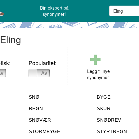
Din ekspert på
synonymer!
 Eling
tisk:
Popularitet:
Legg til nye
Av
På
Av
synonymer
SNØ
BYGE
REGN
SKUR
SNØVÆR
SNØDREV
STORMBYGE
STYRTREGN