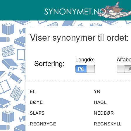
Viser synonymer til ordet:
Lengde:
Alfabe
Sortering:
På
Av
På
EL
YR
BØYE
HAGL
SLAPS
NEDBØR
REGNBYGE
REGNSKYLL