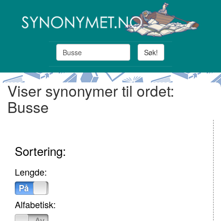
Søk!
Viser synonymer til ordet:
Busse
Sortering:
Lengde:
På
Av
Alfabetisk:
På
Av