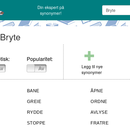
Din ekspert på
synonymer!
 Bryte
tisk:
Popularitet:
Legg til nye
Av
På
Av
synonymer
BANE
ÅPNE
GREIE
ORDNE
RYDDE
AVLYSE
STOPPE
FRATRE