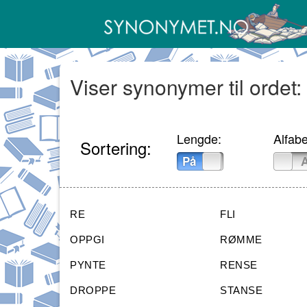
Viser synonymer til ordet:
Lengde:
Alfabe
Sortering:
På
Av
På
RE
FLI
OPPGI
RØMME
PYNTE
RENSE
DROPPE
STANSE