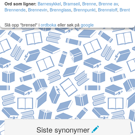
Ord som ligner:
Barnesykkel
,
Bramseil
,
Brenne
,
Brenne av
,
Brennende
,
Brennevin
,
Brennglass
,
Brennpunkt
,
Brennstoff
,
Brent
Slå opp "brensel" i
ordboka
eller søk på
google
Siste synonymer