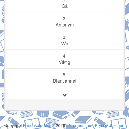
Gå
2.
Antonym
3.
Vår
4.
Viktig
5.
Blant annet
Copyright
Kanonkule Media
2026 -
Nærmest.no
-
Kryssordhjelper