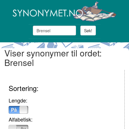
Søk!
Viser synonymer til ordet:
Brensel
Sortering:
Lengde:
På
Av
Alfabetisk:
På
Av