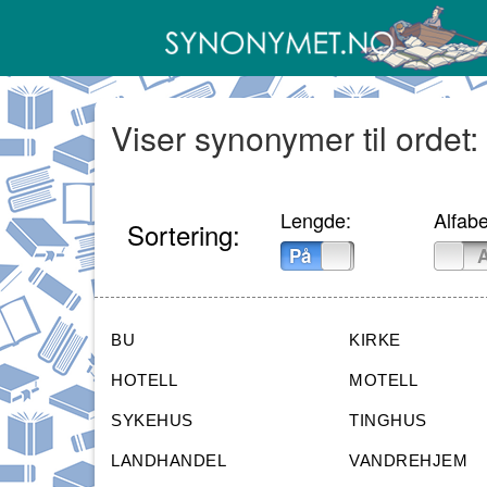
Viser synonymer til ordet:
Lengde:
Alfabe
Sortering:
På
Av
På
BU
KIRKE
HOTELL
MOTELL
SYKEHUS
TINGHUS
LANDHANDEL
VANDREHJEM