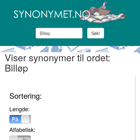
Søk!
Viser synonymer til ordet:
Billøp
Sortering:
Lengde:
På
Av
Alfabetisk:
På
Av