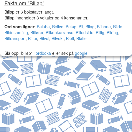
Fakta om "Billøp"
Billøp er 6 bokstaver langt.
Billøp inneholder 3 vokaler og 4 konsonanter.
Ord som ligner:
Baluba
,
Belive
,
Beløp
,
Bil
,
Bilag
,
Bilbane
,
Bilde
,
Bildesamling
,
Bilfører
,
Bilkonkurranse
,
Billedside
,
Billig
,
Bilring
,
Biltransport
,
Biltur
,
Bilvei
,
Bilvekt
,
Bløff
,
Bløffe
Slå opp "billøp" i
ordboka
eller søk på
google