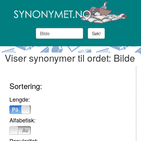
Søk!
Viser synonymer til ordet: Bilde
Sortering:
Lengde:
På
Av
Alfabetisk:
På
Av
Popularitet: