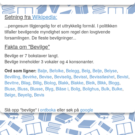
Setning fra
Wikipedia:
...pengesum tilgjengelig for et uttrykkelig formål. I politikken
tilfaller bevilgende myndighet som regel den lovgivende
forsamlingen. De fleste bevilgninger...
Fakta om "Bevilge"
Bevilge er 7 bokstaver langt.
Bevilge inneholder 3 vokaler og 4 konsonanter.
Ord som ligner:
Balje
,
Befolke
,
Belegg
,
Belg
,
Belje
,
Belyse
,
Bevilling
,
Bevirke
,
Bevise
,
Beviselig
,
Bevisst
,
Bevisstløshet
,
Bevist
,
Bevitne
,
Bilag
,
Billig
,
Biolog
,
Blakk
,
Blakke
,
Bleik
,
Blikk
,
Blogg
,
Bluse
,
Bluss
,
Blusse
,
Blyg
,
Blåse i
,
Bolig
,
Bolighus
,
Bulk
,
Bulke
,
Bølge
,
Bøyelig
,
Bevis
Slå opp "bevilge" i
ordboka
eller søk på
google