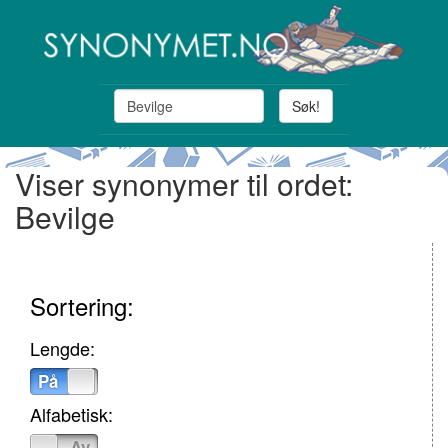
Søk!
Viser synonymer til ordet:
Bevilge
Sortering:
Lengde:
På
Av
Alfabetisk:
På
Av