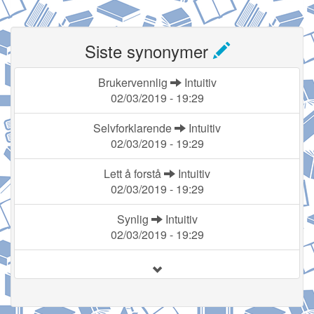
Siste synonymer
Brukervennlig
Intuitiv
02/03/2019 - 19:29
Selvforklarende
Intuitiv
02/03/2019 - 19:29
Lett å forstå
Intuitiv
02/03/2019 - 19:29
Synlig
Intuitiv
02/03/2019 - 19:29