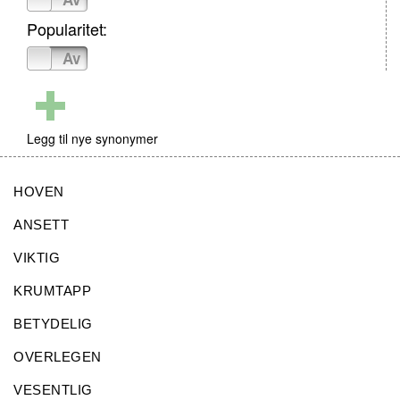
Popularitet:
På
Av
Legg til nye synonymer
HOVEN
ANSETT
VIKTIG
KRUMTAPP
BETYDELIG
OVERLEGEN
VESENTLIG