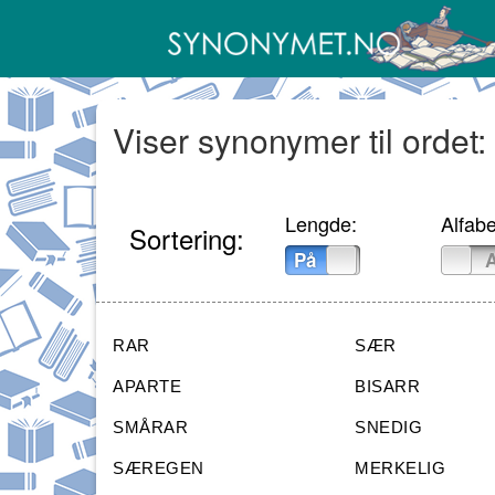
Viser synonymer til ordet:
Lengde:
Alfabe
Sortering:
På
Av
På
RAR
SÆR
APARTE
BISARR
SMÅRAR
SNEDIG
SÆREGEN
MERKELIG