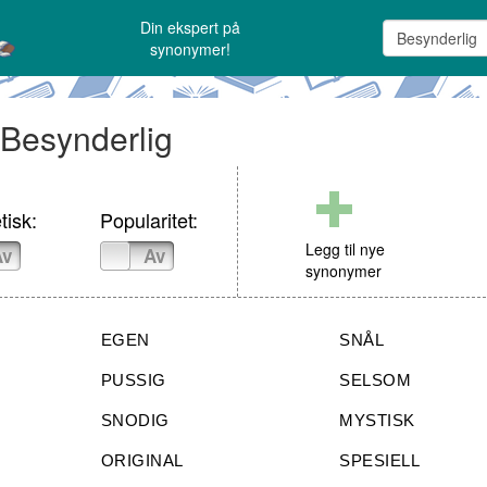
Din ekspert på
synonymer!
 Besynderlig
tisk:
Popularitet:
Legg til nye
Av
På
Av
synonymer
EGEN
SNÅL
PUSSIG
SELSOM
SNODIG
MYSTISK
ORIGINAL
SPESIELL