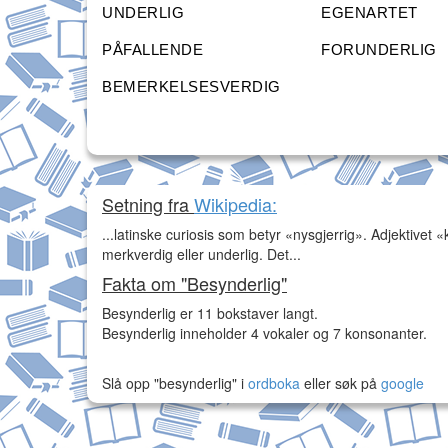
UNDERLIG
EGENARTET
PÅFALLENDE
FORUNDERLIG
BEMERKELSESVERDIG
Setning fra
Wikipedia:
...latinske curiosis som betyr «nysgjerrig». Adjektivet «
merkverdig eller underlig. Det...
Fakta om "Besynderlig"
Besynderlig er 11 bokstaver langt.
Besynderlig inneholder 4 vokaler og 7 konsonanter.
Slå opp "besynderlig" i
ordboka
eller søk på
google