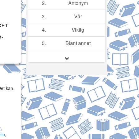
2.
Antonym
3.
Vår
KET
4.
Viktig
D-
5.
Blant annet
Det kan
r
,
lle
,