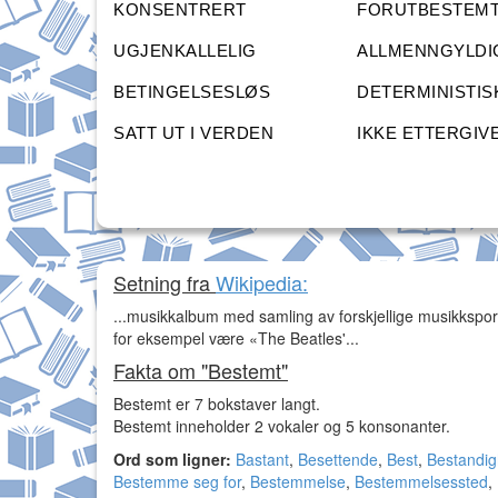
KONSENTRERT
FORUTBESTEM
UGJENKALLELIG
ALLMENNGYLDI
BETINGELSESLØS
DETERMINISTIS
SATT UT I VERDEN
IKKE ETTERGIV
Setning fra
Wikipedia:
...musikkalbum med samling av forskjellige musikkspor
for eksempel være «The Beatles'...
Fakta om "Bestemt"
Bestemt er 7 bokstaver langt.
Bestemt inneholder 2 vokaler og 5 konsonanter.
Ord som ligner:
Bastant
,
Besettende
,
Best
,
Bestandig
Bestemme seg for
,
Bestemmelse
,
Bestemmelsessted
,