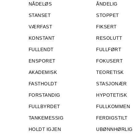
NÅDELØS
ÅNDELIG
STANSET
STOPPET
VÆRFAST
FIKSERT
KONSTANT
RESOLUTT
FULLENDT
FULLFØRT
ENSPORET
FOKUSERT
AKADEMISK
TEORETISK
FASTHOLDT
STASJONÆR
FORSTANDIG
HYPOTETISK
FULLBYRDET
FULLKOMMEN
TANKEMESSIG
FERDIGSTILT
HOLDT IGJEN
UBØNNHØRLIG