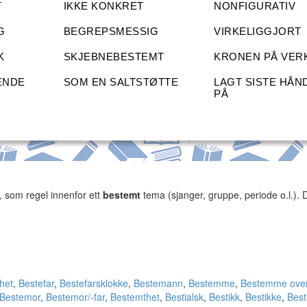
T
IKKE KONKRET
NONFIGURATIV
G
BEGREPSMESSIG
VIRKELIGGJORT
K
SKJEBNEBESTEMT
KRONEN PÅ VER
ENDE
SOM EN SALTSTØTTE
LAGT SISTE HÅN
PÅ
, som regel innenfor ett
bestemt
tema (sjanger, gruppe, periode o.l.). 
het
,
Bestefar
,
Bestefarsklokke
,
Bestemann
,
Bestemme
,
Bestemme ove
Bestemor
,
Bestemor/-far
,
Bestemthet
,
Bestialsk
,
Bestikk
,
Bestikke
,
Besti