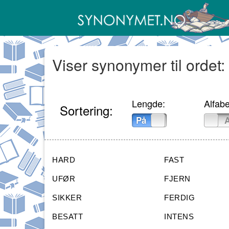
Viser synonymer til ordet
Lengde:
Alfabe
Sortering:
På
Av
På
HARD
FAST
UFØR
FJERN
SIKKER
FERDIG
BESATT
INTENS