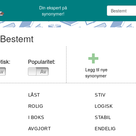
Din ekspert på
synonymer!
: Bestemt
tisk:
Popularitet:
Legg til nye
Av
På
Av
synonymer
LÅST
STIV
ROLIG
LOGISK
I BOKS
STABIL
AVGJORT
ENDELIG