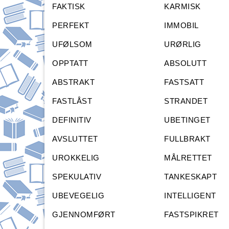
FAKTISK
KARMISK
PERFEKT
IMMOBIL
UFØLSOM
URØRLIG
OPPTATT
ABSOLUTT
ABSTRAKT
FASTSATT
FASTLÅST
STRANDET
DEFINITIV
UBETINGET
AVSLUTTET
FULLBRAKT
UROKKELIG
MÅLRETTET
SPEKULATIV
TANKESKAPT
UBEVEGELIG
INTELLIGENT
GJENNOMFØRT
FASTSPIKRET