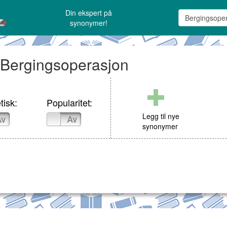
Din ekspert på
synonymer!
: Bergingsoperasjon
tisk:
Popularitet:
Legg til nye
Av
På
Av
synonymer