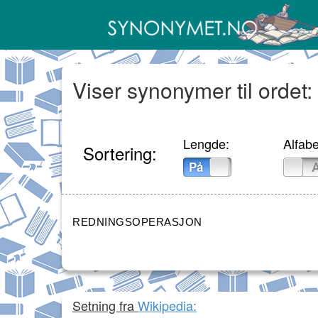
Viser synonymer til ordet
Lengde:
Alfabe
Sortering:
På
Av
På
REDNINGSOPERASJON
Setning fra
Wikipedia: