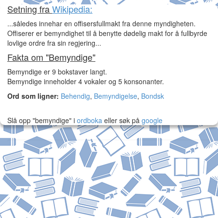
Setning fra
Wikipedia:
...således innehar en offisersfullmakt fra denne myndigheten.
Offiserer er bemyndighet til å benytte dødelig makt for å fullbyrde
lovlige ordre fra sin regjering...
Fakta om "Bemyndige"
Bemyndige er 9 bokstaver langt.
Bemyndige inneholder 4 vokaler og 5 konsonanter.
Ord som ligner:
Behendig
,
Bemyndigelse
,
Bondsk
Slå opp "bemyndige" i
ordboka
eller søk på
google