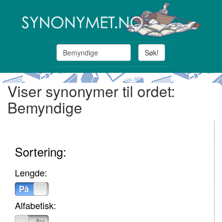
Søk!
Viser synonymer til ordet:
Bemyndige
Sortering:
Lengde:
På
Av
Alfabetisk:
På
Av