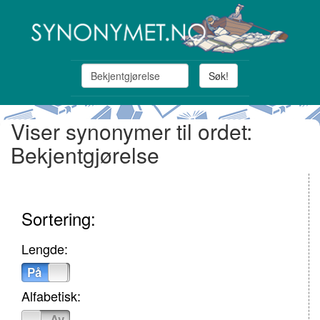
Søk!
Viser synonymer til ordet:
Bekjentgjørelse
Sortering:
Lengde:
På
Av
Alfabetisk:
På
Av