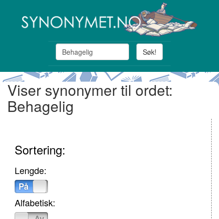
Søk!
Viser synonymer til ordet:
Behagelig
Sortering:
Lengde:
På
Av
Alfabetisk:
På
Av