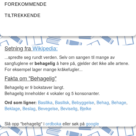
FOREKOMMENDE
TILTREKKENDE
Setning fra
Wikipedia:
...spredte seg rundt verden. Selv om sangen til mange av
sangfuglene er
behagelig
å høre på, gjelder det ikke alle artene.
For eksempel lager mange kråkefugler...
Fakta om "Behagelig"
Behagelig er 9 bokstaver langt.
Behagelig inneholder 4 vokaler og 5 konsonanter.
Ord som ligner:
Basilika
,
Basilisk
,
Bebyggelse
,
Behag
,
Behage
,
Beklage
,
Beslag
,
Bevegelse
,
Beviselig
,
Bjelke
Slå opp "behagelig" i
ordboka
eller søk på
google