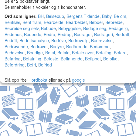
Be er 2 bokstaver langt.
Be inneholder 1 vokaler og 1 konsonanter.
Ord som ligner:
BH
,
Belsebub
,
Bergens Tidende
,
Baby
,
Be om
,
Benklær
,
Bent fram
,
Bearbeide
,
Bearbeidet
,
Beboer
,
Bebreide
,
Bebreide seg selv
,
Bebude
,
Bebyggelse
,
Bedage seg
,
Bedagelig
,
Bedehus
,
Bedende
,
Bedra
,
Bedrag
,
Bedrager
,
Bedrageri
,
Bedratt
,
Bedrift
,
Bedriftsanalyse
,
Bedrive
,
Bedrøvelig
,
Bedrøvelse
,
Bedrøvende
,
Bedrøvet
,
Bedyre
,
Bedårende
,
Bedømme
,
Bedøvelse
,
Beedige
,
Befal
,
Befale
,
Befale over
,
Befaling
,
Befare
,
Befaring
,
Befatning
,
Befeste
,
Befinnende
,
Befippet
,
Befolke
,
Befordring
,
Befri
,
Befridd
Slå opp "be" i
ordboka
eller søk på
google