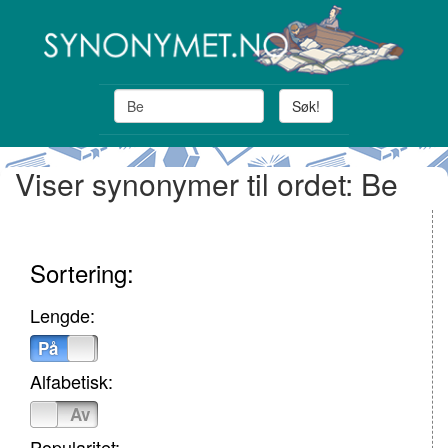
Søk!
Viser synonymer til ordet: Be
Sortering:
Lengde:
På
Av
Alfabetisk:
På
Av
Popularitet: