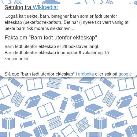
Setning fra
Wikipedia:
...også kalt uekte, barn, betegner barn som er født utenfor
ekteskap (uektefødt/ektefødt). Det har (i nyere tid) vært vanlig at
uekte barn fikk morens slektsnavn...
Fakta om "Barn født utenfor ekteskap"
Barn født utenfor ekteskap er 26 bokstaver langt.
Barn født utenfor ekteskap inneholder 9 vokaler og 15
konsonanter.
Slå opp "barn født utenfor ekteskap" i
ordboka
eller søk på
google