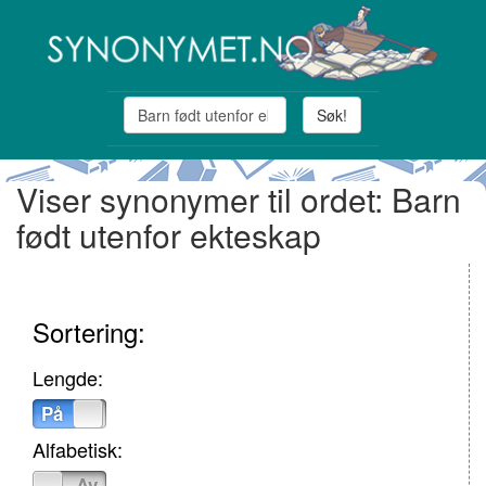
Søk!
Viser synonymer til ordet: Barn
født utenfor ekteskap
Sortering:
Lengde:
På
Av
Alfabetisk:
På
Av