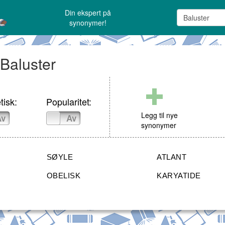
Din ekspert på
synonymer!
 Baluster
tisk:
Popularitet:
Legg til nye
Av
På
Av
synonymer
SØYLE
ATLANT
OBELISK
KARYATIDE