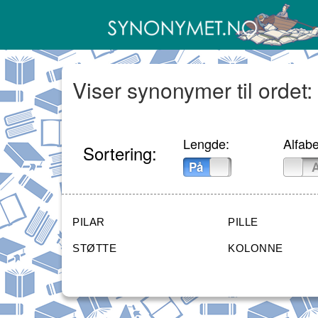
Viser synonymer til ordet:
Lengde:
Alfabe
Sortering:
På
Av
På
PILAR
PILLE
STØTTE
KOLONNE